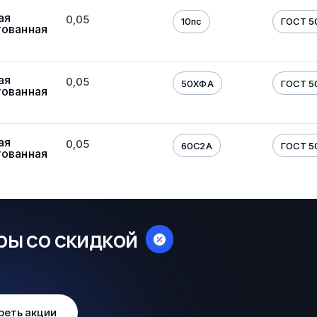
ая
0,05
10пс
ГОСТ 5
тованная
ая
0,05
50ХФА
ГОСТ 5
тованная
ая
0,05
60С2А
ГОСТ 5
тованная
ры со скидкой
реть акции