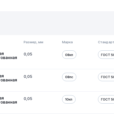
Размер, мм
Марка
Стандарт
ая
0,05
08кп
ГОСТ 5
тованная
ая
0,05
08пс
ГОСТ 5
тованная
ая
0,05
10кп
ГОСТ 5
тованная