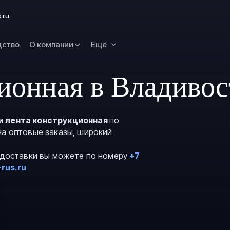
Омск
.ru
Орск
дство
О компании
Ещё
Петропавловск
Камчатский
Рязань
ионная в Владивос
Самара
Саратов
и лента конструкционная
по
Сургут
на оптовые заказы, широкий
Тольятти
и доставки вы можете по номеру
+7
Тула
rus.ru
Улан-Удэ
Уфа
Ханты-Мансийс
Чита