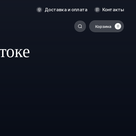
Оренбург
Доставка и оплата
Контакты
Пермь
Корзина
0
-
Ростов-на-Дону
Салехард
токе
Санкт-Петербург
Ставрополь
Сыктывкар
Томск
Тюмень
Уссурийск
Хабаровск
к
Челябинск
Южно-Сахалинск