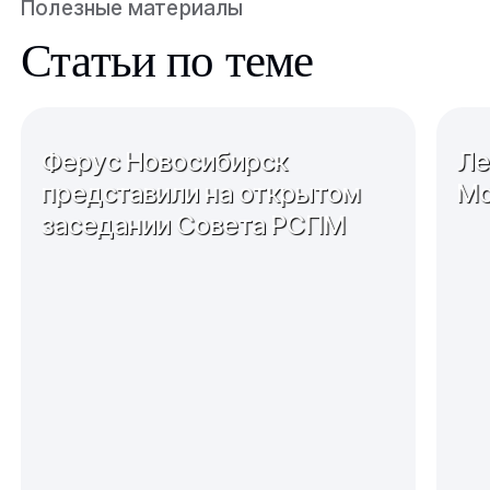
Полезные материалы
Статьи по теме
Ферус Новосибирск
Ле
представили на открытом
Мо
заседании Совета РСПМ