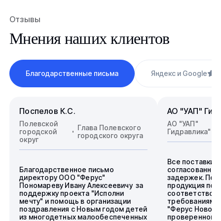
Отзывы
Мнения наших клиентов
Благодарственные письма
Яндекс и Google
4
Поспелов К.С.
АО "УАП" Гид
Полевской
АО "УАП"
Глава Полевского
городской
Гидравлика"
городского округа
округ
Все поставки 
Благодарственное письмо
согласованные
директору ООО "Ферус"
задержек. Пос
Пономареву Ивану Алексеевичу за
продукция пол
поддержку проекта "Исполни
соответствова
мечту" и помощь в организации
требованиям.
поздравления с Новым годом детей
"Ферус Новоси
из многодетных малообеспеченных
проверенного 