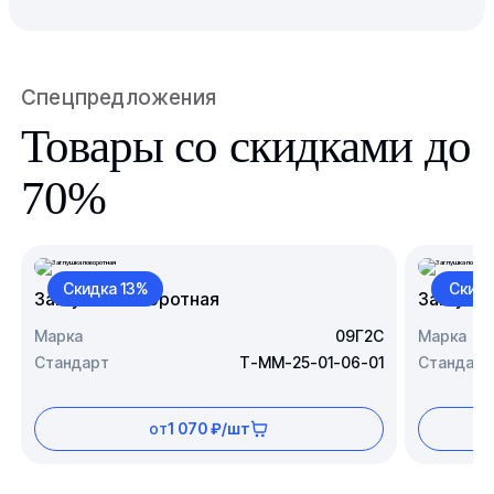
Спецпредложения
Товары со скидками до
70%
Скидка 13%
Скидк
Заглушка поворотная
Заглушк
Марка
09Г2С
Марка
Стандарт
Т-ММ-25-01-06-01
Стандарт
от
1 070 ₽/шт