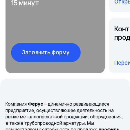
Откры
15 минут
Конт
прод
Заполнить форму
Перей
Компания
Ферус
– динамично развивающиеся
предприятие, осуществляющее деятельность на
рынке металлопрокатной продукции, оборудования,
а также трубопроводной арматуры. Мы
осуществляем деятельность по продаже
профиль