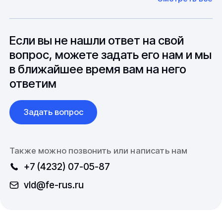
оборудование. Мы знакомы с
Особо "cложные" товары могут требовать
особенностями взаимодействия с
до 6 месяцев производства.
зарубежными партнерами, включая
вопросы связанные с документацией и
Если вы не нашли ответ на свой
международной логистикой.
вопрос, можете задать его нам и мы
в ближайшее время вам на него
ответим
Задать вопрос
Также можно позвонить или написать нам
+7 (4232) 07-05-87
vld@fe-rus.ru