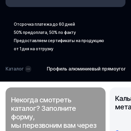
Отсрочка платежа до 60 дней
50% предоплата, 50% по факту
Предоставляем сертификаты на продукцию
от 1 дня на отгрузку
Каталог
Профиль алюминиевый прямоугольны
Каль
Некогда смотреть
мета
каталог? Заполните
форму,
мы перезвоним вам через