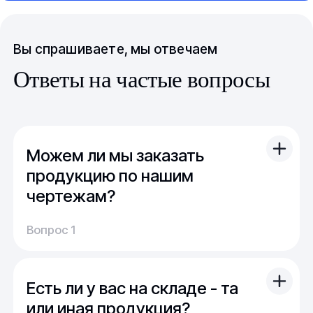
Вы спрашиваете, мы отвечаем
Ответы на частые вопросы
Можем ли мы заказать
продукцию по нашим
чертежам?
Вы можете отправить свой чертеж/проект
Вопрос 1
(в т.ч. примерный) с техническим заданием.
Обычно срок расчета стоимости и срока
производства - 1 день.
Есть ли у вас на складе - та
Мы можем изготовить для вас как мелкую
продукцию (метизы, точеные отводы,
или иная продукция?