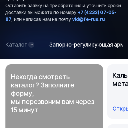
Оставить заявку на приобретение и уточнить сроки
доставки вы можете по номеру
+7 (4232) 07-05-
87
, или написав нам на почту
vld@fe-rus.ru
Каталог
Запорно-регулирующая арма
Каль
Некогда смотреть
мета
каталог? Заполните
форму,
мы перезвоним вам через
Откры
15 минут