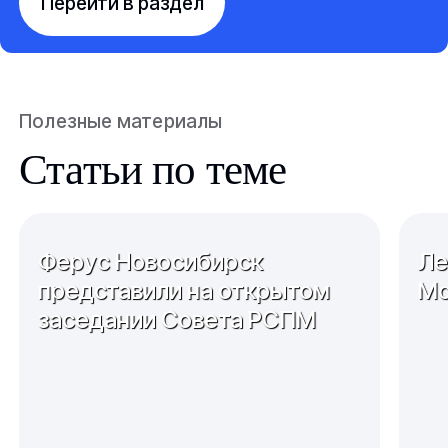
Перейти в раздел
Полезные материалы
Статьи по теме
Ферус Новосибирск
Ле
представили на открытом
Мо
заседании Совета РСПМ