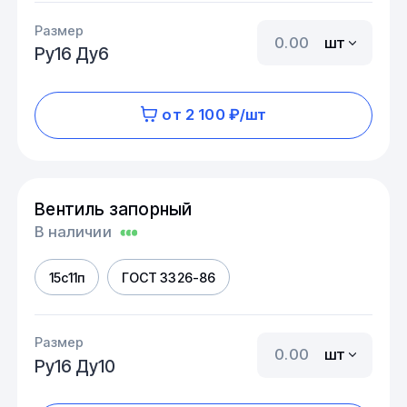
Размер
шт
Ру16 Ду6
от 2 100 ₽/шт
Вентиль запорный
В наличии
15с11п
ГОСТ 3326-86
Размер
шт
Ру16 Ду10