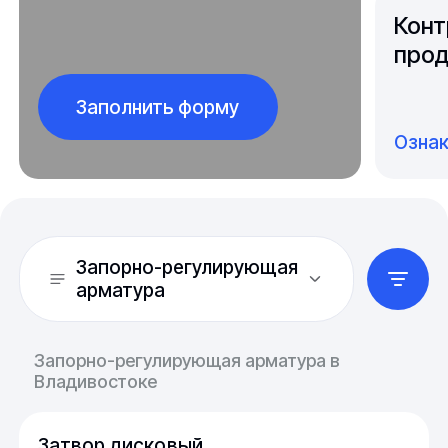
Конт
прод
Заполнить форму
Озна
Запорно-регулирующая
арматура
Запорно-регулирующая арматура в
Владивостоке
Затвор дисковый