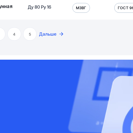
унная
Ду 80 Ру 16
МЗВГ
ГОСТ 9
Дальше
4
5