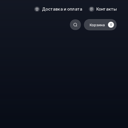
Оренбург
Доставка и оплата
Контакты
Пермь
Корзина
0
-
Ростов-на-Дону
Салехард
Санкт-Петербург
Ставрополь
Сыктывкар
Томск
Тюмень
Уссурийск
Хабаровск
к
Челябинск
Южно-Сахалинск