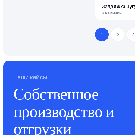
Задвижка чуг
В наличии
1
2
3
Наши кейсы
Собственное
производство и
отгрузки