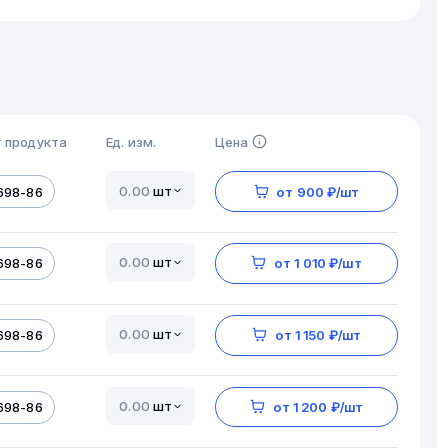
 продукта
Ед. изм.
Цена
шт
698-86
от 900 ₽/шт
шт
698-86
от 1 010 ₽/шт
шт
698-86
от 1 150 ₽/шт
шт
698-86
от 1 200 ₽/шт