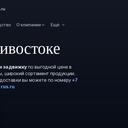
Омск
.ru
Орск
дство
О компании
Ещё
Петропавловск
Камчатский
Рязань
ивостоке
Самара
Саратов
и задвижку
по выгодной цене в
Сургут
ы, широкий сортамент продукции.
Тольятти
и доставки вы можете по номеру
+7
rus.ru
Тула
Улан-Удэ
Уфа
Ханты-Мансийс
Чита