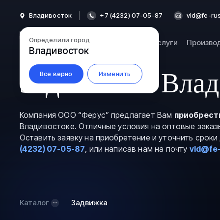
Владивосток
+7 (4232) 07-05-87
vld@fe-rus
Определили город
Каталог
Услуги
Произво
Владивосток
Задвижки в Влад
Все верно
Изменить
Компания ООО “Ферус” предлагает Вам
приобрест
Владивостоке. Отличные условия на оптовые заказ
Оставить заявку на приобретение и уточнить срок
(4232) 07-05-87
, или написав нам на почту
vld@fe-
Каталог
Задвижка