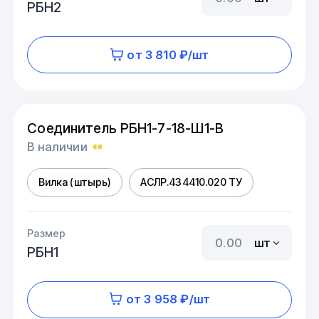
РБН2
от 3 810 ₽/шт
Соединитель РБН1-7-18-Ш1-В
В наличии
Вилка (штырь)
АСЛР.434410.020 ТУ
Размер
шт
РБН1
от 3 958 ₽/шт