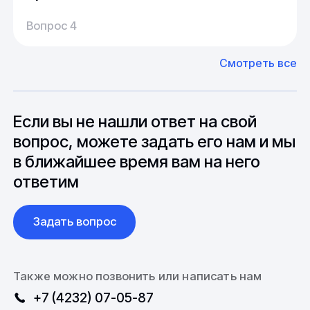
Производство:
Среднее время производства составляет
У нас большой опыт поставок из Европы и
Вопрос 4
20-25 дней, но в зависимости от различных
Азии. Через наших партнеров мы сможем
факторов, таких как наличие материалов,
доставить импортные материалы и
Смотреть все
может быть сокращен до 1 недели.
оборудование. Мы знакомы с
Особо "cложные" товары могут требовать
особенностями взаимодействия с
до 6 месяцев производства.
зарубежными партнерами, включая
вопросы связанные с документацией и
Если вы не нашли ответ на свой
международной логистикой.
вопрос, можете задать его нам и мы
в ближайшее время вам на него
ответим
Задать вопрос
Также можно позвонить или написать нам
+7 (4232) 07-05-87