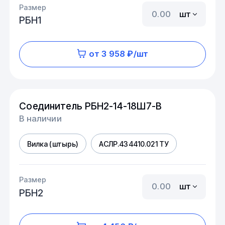
Размер
шт
РБН1
от 3 958 ₽/шт
Соединитель РБН2-14-18Ш7-В
В наличии
Вилка (штырь)
АСЛР.434410.021 ТУ
Размер
шт
РБН2