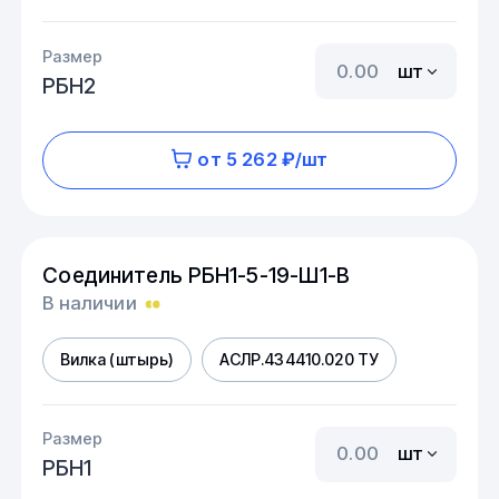
Размер
шт
РБН2
от 5 262 ₽/шт
Соединитель РБН1-5-19-Ш1-В
В наличии
Вилка (штырь)
АСЛР.434410.020 ТУ
Размер
шт
РБН1