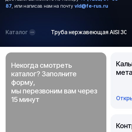
87
, или написав нам на почту
vld@fe-rus.ru
Каталог
Труба нержавеющая AISI 304
Каль
Некогда смотреть
мета
каталог? Заполните
форму,
мы перезвоним вам через
Откры
15 минут
Конт