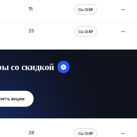
15
—
Cu-DXP
25
—
Cu-DXP
ры со скидкой
реть акции
28
—
Cu-DXP