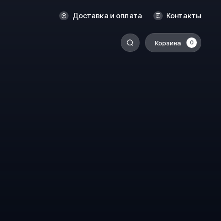
Оренбург
Доставка и оплата
Контакты
Пермь
Корзина
0
-
Ростов-на-Дону
Салехард
Санкт-Петербург
Ставрополь
Сыктывкар
Томск
Тюмень
Уссурийск
Хабаровск
к
Челябинск
Южно-Сахалинск