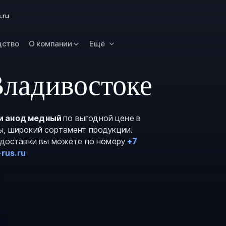
Омск
.ru
Орск
дство
О компании
Ещё
Петропавловск
Камчатский
Рязань
Владивостоке
Самара
Саратов
и анод медный
по выгодной цене в
Сургут
ы, широкий сортамент продукции.
Тольятти
и доставки вы можете по номеру
+7
rus.ru
Тула
Улан-Удэ
Уфа
Ханты-Мансийс
Чита