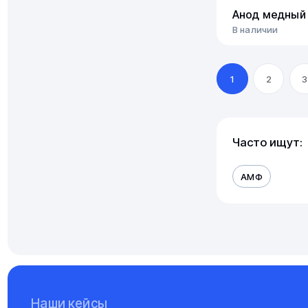
Анод медный 
В наличии
1
2
3
Часто ищут:
АМФ
Наши кейсы