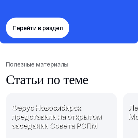
Перейти в раздел
Полезные материалы
Статьи по теме
Ферус Новосибирск
Ле
представили на открытом
Мо
заседании Совета РСПМ