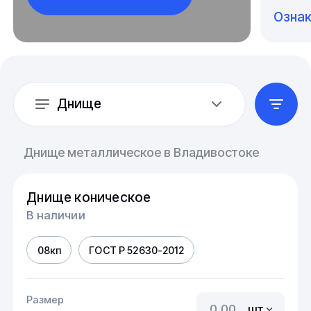
Озна
Днище
Днище металлическое в Владивостоке
Днище коническое
В наличии
08кп
ГОСТ Р 52630-2012
Размер
шт