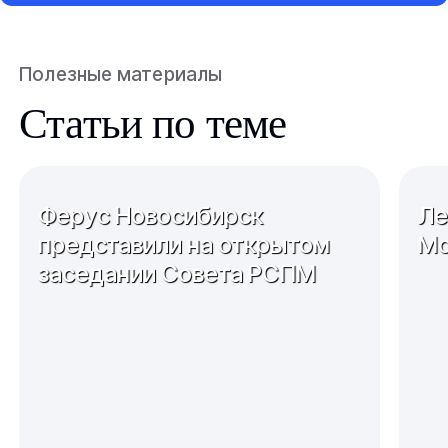
Полезные материалы
Статьи по теме
Ферус Новосибирск
Ле
представили на открытом
Мо
заседании Совета РСПМ