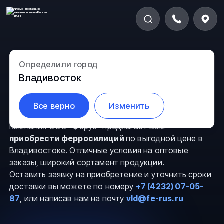
Определили город
Ферросилиций в
Владивосток
Владивостоке
Все верно
Изменить
Компания ООО “Ферус” предлагает Вам
приобрести ферросилиций
по выгодной цене в
Владивостоке. Отличные условия на оптовые
заказы, широкий сортамент продукции.
Оставить заявку на приобретение и уточнить сроки
доставки вы можете по номеру
+7 (4232) 07-05-
87
, или написав нам на почту
vld@fe-rus.ru