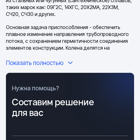
из стальных или чугунных (сантехническое) сплавов,
таких марок как: 09Г2С, 14ХГС, 20Х2МА, 22Х3М,
СЧ20, СЧ30 и других.
Основная задача приспособления - обеспечить
плавное изменение направления трубопроводного
потока, с сохранением герметичности соединения
элементов конструкции. Колена делятся на
категории, по предназначению, это: газопроводные,
водопроводные, канализационные, по методу
Показать полностью
соединения, бывают сварные, фланцевые и
раструбные. С учетом агрессивности окружения на
месте использования, изделия, после установки,
Нужна помощь?
покрываются противокоррозийными средствами
(смола, краска, лак) или изначально производятся
Составим решение
защищенными - нержавеющие, оцинкованные,
для вас
эмалированные, чугунные.
Колено металлическое, общие
технические сведения и