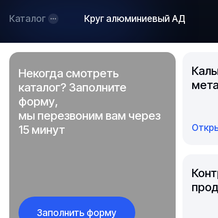
Каталог
Круг алюминиевый АД
Каль
Некогда смотреть
мета
каталог? Заполните
форму,
мы перезвоним вам через
Откры
15 минут
Конт
прод
Заполнить форму