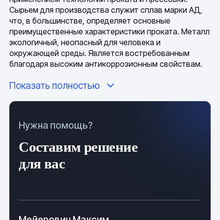
Сырьем для производства служит сплав марки АД,
что, в большинстве, определяет основные
преимущественные характеристики проката. Металл
экологичный, неопасный для человека и
окружающей среды. Является востребованным
благодаря высоким антикоррозионным свойствам.
Показать полностью
Продукция выпускается мерной и немерной длины.
Изделия с диаметром до 110 мм выпускаются с
длиной от полметра до 4 м, с диаметром до 80 мм –
с длиной до 6 м. Изделие с малым диаметром могут
Нужна помощь?
поставляться в бухтах. Для удовлетворения разных
нужд потребителя выпускается продукция с
Составим решение
точностью нормальной и повышенной.
для вас
Маркируются изделия в зависимости от параметров.
Тонкие, с диаметром до 30 мм, могут поставляться в
пучках, каждый из которых имеет ярлык с
маркировкой. На круг с большим диаметром
наносится клеймо или маркировка краской, может
Мейерович Максим