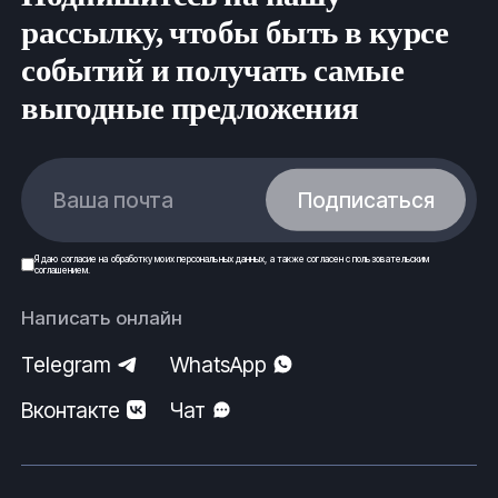
нормам безопасности и строго по государственным
рассылку, чтобы быть в курсе
стандартам (ГОСТ) и техническим условиям (ТУ).
событий и получать самые
ООО Ферус, г.Владивосток.
выгодные предложения
Ваша почта
Подписаться
Я даю
согласие
на обработку моих
персональных данных
, а также согласен с
пользовательским
соглашением
.
Написать онлайн
Telegram
WhatsApp
Вконтакте
Чат