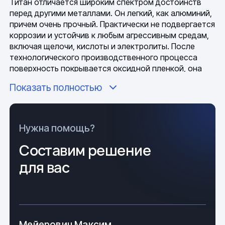
Титан отличается широким спектром достоинств
перед другими металлами. Он легкий, как алюминий,
причем очень прочный. Практически не подвергается
коррозии и устойчив к любым агрессивным средам,
включая щелочи, кислоты и электролиты. После
технологического производственного процесса
поверхность покрывается оксидной пленкой, она
осуществляет защитную функцию и эффективно
Показать полностью
противостоит морской воде, резким перепадам
температур и атмосферному воздействию. Детали,
изготовленные из данного материала, обладают
максимальной надежностью, малой плотностью,
Нужна помощь?
длительным сроком службы, уникальными
Составим решение
техническими параметрами и устойчивостью к
высоким термическим нагрузкам. Также они
для вас
прекрасно свариваются различными видами сварки
и отлично поддаются обработке.
У металла имеется и ряд недостатков:
Низкая антифрикционность;
Мейерович Максим