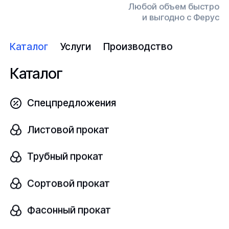
Любой объем быстро
Толщина, мм
и выгодно с Ферус
шт
16
Каталог
Услуги
Производство
Узнать цену
Каталог
Спецпредложения
Панель поликарбонат
Листовой прокат
В наличии
Трубный прокат
Поликарбонат
ГОСТ Р 56712-2015
Сортовой прокат
Толщина, мм
шт
20
Фасонный прокат