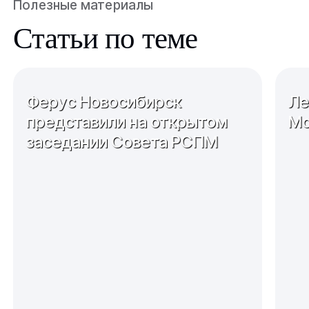
Полезные материалы
Статьи по теме
Ферус Новосибирск
Ле
представили на открытом
Мо
заседании Совета РСПМ