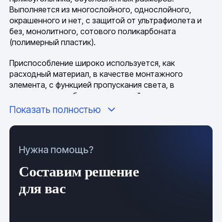
Выполняется из многослойного, однослойного,
окрашенного и нет, с защитой от ультрафиолета и
без, монолитного, сотового поликарбоната
(полимерный пластик).
Приспособление широко используется, как
расходный материал, в качестве монтажного
элемента, с функцией пропускания света, в
строительстве обеих направлений, в коммунальном
и сельском хозяйствах, в автодорожной отрасли, в
Показать полностью
кровельных работах и многих других сферах
деятельности. Как готовое изделие, панели
применимы в декорировании различных предметов и
Нужна помощь?
объектов, создании разнообразных инженерно-
культурных конструкций и сооружений.
Составим решение
Погодно-климатические условия минимально
для вас
влияют на химико-физическое состояние
полимерного продукта.