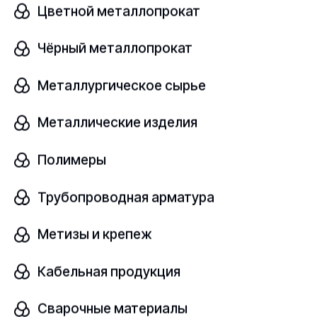
Цветной металлопрокат
Узнать цену
Чёрный металлопрокат
Металлургическое сырье
Панель поликарбонат
В наличии
Металлические изделия
Поликарбонат
ГОСТ Р 56712-2015
Полимеры
Толщина, мм
Трубопроводная арматура
шт
25
Метизы и крепеж
Узнать цену
Кабельная продукция
Сварочные материалы