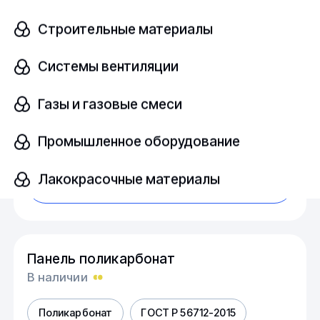
Панель поликарбонат
Строительные материалы
В наличии
Системы вентиляции
Поликарбонат
ГОСТ Р 56712-2015
Газы и газовые смеси
Толщина, мм
шт
16
Промышленное оборудование
Лакокрасочные материалы
Узнать цену
Панель поликарбонат
В наличии
Поликарбонат
ГОСТ Р 56712-2015