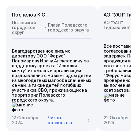
Поспелов К.С.
АО "УАП" Гид
Полевской
АО "УАП"
Глава Полевского
городской
Гидравлика"
городского округа
округ
Все поставки 
Благодарственное письмо
согласованные
директору ООО "Ферус"
задержек. Пос
Пономареву Ивану Алексеевичу за
продукция пол
поддержку проекта "Исполни
соответствова
мечту" и помощь в организации
требованиям.
поздравления с Новым годом детей
"Ферус Новоси
из многодетных малообеспеченных
проверенного 
семей, а также детей погибших
выполнения го
участников СВО, проживающих на
контрактов.
территории Полевского
городского округа.
12 Сентября
Читать
22 Октября
2024
полностью
2025