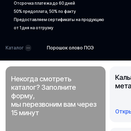
Отсрочка платежа до 60 дней
50% предоплата, 50% по факту
Предоставляем сертификаты на продукцию
от 1 дня на отгрузку
Каталог
Порошок олово ПОЭ
Каль
Некогда смотреть
мета
каталог? Заполните
форму,
мы перезвоним вам через
Откры
15 минут