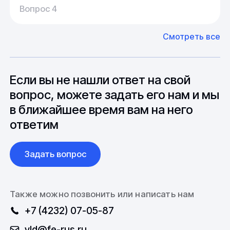
Среднее время производства составляет
У нас большой опыт поставок из Европы и
Вопрос 4
20-25 дней, но в зависимости от различных
Азии. Через наших партнеров мы сможем
факторов, таких как наличие материалов,
доставить импортные материалы и
Смотреть все
может быть сокращен до 1 недели.
оборудование. Мы знакомы с
Особо "cложные" товары могут требовать
особенностями взаимодействия с
до 6 месяцев производства.
зарубежными партнерами, включая
вопросы связанные с документацией и
Если вы не нашли ответ на свой
международной логистикой.
вопрос, можете задать его нам и мы
в ближайшее время вам на него
ответим
Задать вопрос
Также можно позвонить или написать нам
+7 (4232) 07-05-87
vld@fe-rus.ru