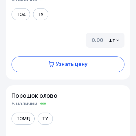
ПО4
ТУ
шт
Узнать цену
Порошок олово
В наличии
ПОМД
ТУ