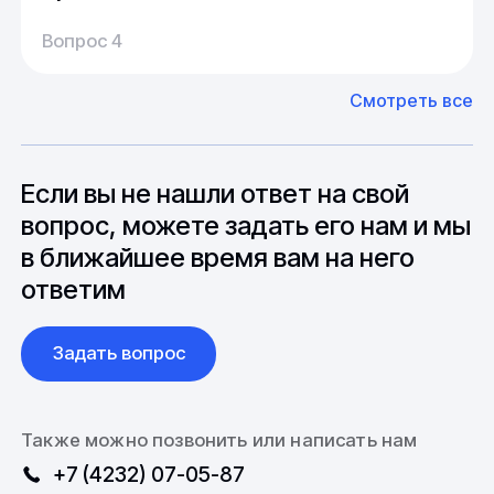
Производство:
Среднее время производства составляет
У нас большой опыт поставок из Европы и
Вопрос 4
20-25 дней, но в зависимости от различных
Азии. Через наших партнеров мы сможем
факторов, таких как наличие материалов,
доставить импортные материалы и
Смотреть все
может быть сокращен до 1 недели.
оборудование. Мы знакомы с
Особо "cложные" товары могут требовать
особенностями взаимодействия с
до 6 месяцев производства.
зарубежными партнерами, включая
вопросы связанные с документацией и
Если вы не нашли ответ на свой
международной логистикой.
вопрос, можете задать его нам и мы
в ближайшее время вам на него
ответим
Задать вопрос
Также можно позвонить или написать нам
+7 (4232) 07-05-87