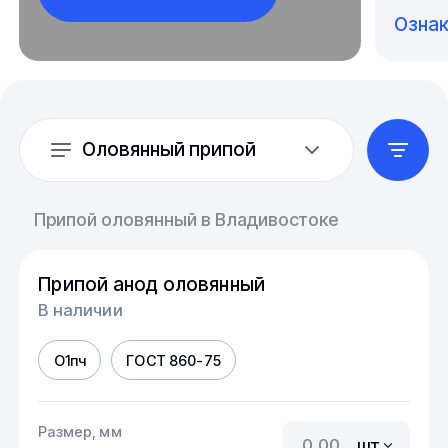
Озна
Оловянный припой
Припой оловянный в Владивостоке
Припой анод оловянный
В наличии
О1пч
ГОСТ 860-75
Размер, мм
шт