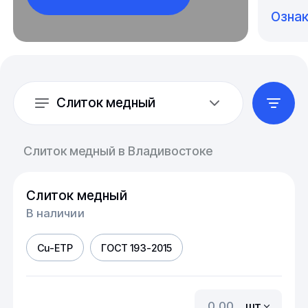
Озна
Слиток медный
Слиток медный в Владивостоке
Слиток медный
В наличии
Cu-ETP
ГОСТ 193-2015
шт