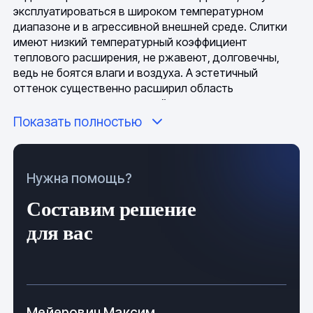
эксплуатироваться в широком температурном
диапазоне и в агрессивной внешней среде. Слитки
имеют низкий температурный коэффициент
теплового расширения, не ржавеют, долговечны,
ведь не боятся влаги и воздуха. А эстетичный
оттенок существенно расширил область
применения медных изделий.
Показать полностью
Медь уникальна из-за своей повышенной чистоты,
как правило, в слитках содержание меди достигает
99,9%, что делает возможным выполнение
Нужна помощь?
сверхточных работ и преобразование в различные
сплавы. Примеси в составе изделий представлены в
Составим решение
небольшом количестве. Температура плавления:
1083 C; литья: 1150–1250 градусов; показатель
для вас
линейной усадки: ~2,1%.
Медные слитки имеют превосходные механические
и физические свойства, поэтому бруски
востребованы в машиностроении и различных
Мейерович Максим