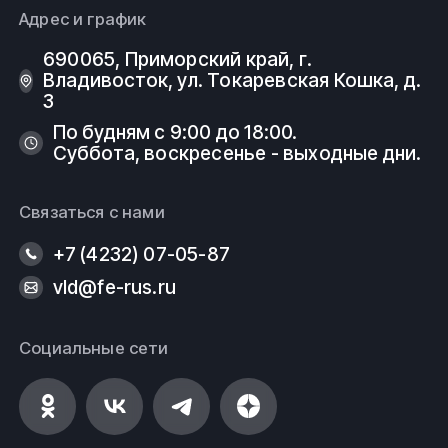
безопасности, государственным стандартам (ГОСТ)
Адрес и график
и техническим условиям (ТУ).
690065, Приморский край, г.
ООО
ФеРус
, г
.Владивосток.
Владивосток, ул. Токаревская Кошка, д.
3
По будням с 9:00 до 18:00.
Суббота, воскресенье - выходные дни.
Связаться с нами
+7 (4232) 07-05-87
vld@fe-rus.ru
Социальные сети