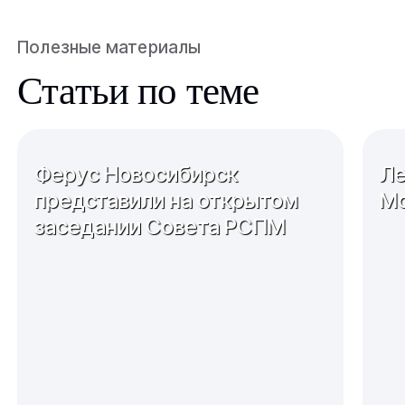
Полезные материалы
Статьи по теме
Ферус Новосибирск
Ле
представили на открытом
Мо
заседании Совета РСПМ