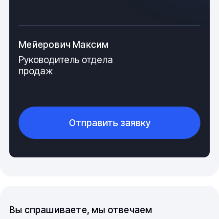
Изделие имеет простейшую конфигурацию, в
состоянии, готовом к задействованию, оно
отвечает требованиям, заложенным в ТУ 6-05-646-
Мейерович Максим
77 и 6-05-1781-76. Визуально
Руководитель отдела
стержень ПВДФ представляет собой
продаж
цилиндрическое продольное пластиковое изделие,
выдающее в профильном срезе абрис правильного
круга, имеющее приятный мягкий белый колер.
Производится приспособление в горячих цехах
химических предприятий, на специальном
Отправить заявку
оборудовании, методом выдавливания (экструзии)
расплавленного сырья, под давлением, через
калибровочные отверстия. Далее следует
гидравлическое охлаждение и доработка,
включающая в себя очистку, разрезание, шлифовку.
Материалом для исполнения
стержней PVDF выступает высокотехнологичный
инженерный фторопласт, вышеупомянутых марок.
Вы спрашиваете, мы отвечаем
Технические параметры приспособлений