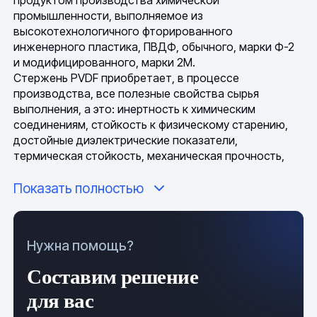
продуктом производства химической
промышленности, выполняемое из
высокотехнологичного фторированного
инженерного пластика, ПВДФ, обычного, марки Ф-2
и модифицированного, марки 2М.
Стержень PVDF приобретает, в процессе
производства, все полезные свойства сырья
выполнения, а это: инертность к химическим
соединениям, стойкость к физическому старению,
достойные диэлектрические показатели,
термическая стойкость, механическая прочность,
гибкость и эластичность, низкий показатель трения,
Показать полностью
нет липкости, атмосферостойкость. Это самый
чистый, биологически, фторопласт, в его атомной
структуре нет остатков пластификаторов и
катализаторов. Погодные и климатические условия
Нужна помощь?
задействования продукта не имеют значимого
влияния на его физико-химическое состояние.
Составим решение
Общие сведения и технология
для вас
производства