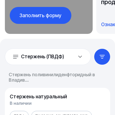
прод
Заполнить форму
Озна
Стержень (ПВДФ)
Стержень поливинилиденфторидный в
Владив...
Стержень натуральный
В наличии