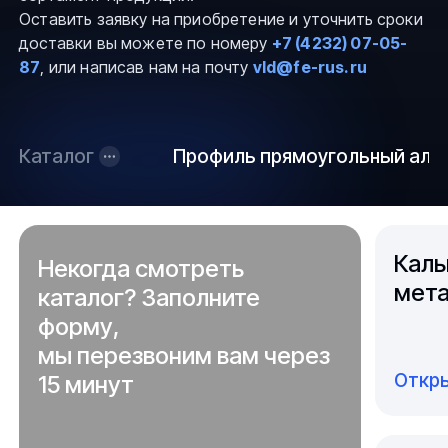
Оставить заявку на приобретение и уточнить сроки
доставки вы можете по номеру
+7 (4232) 07-05-
87
, или написав нам на почту
vld@fe-rus.ru
Каталог
Профиль прямоугольный ал
Каль
Некогда смотреть
мета
каталог? Заполните
форму,
мы перезвоним вам через
Откры
15 минут