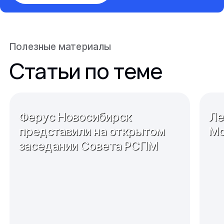
Полезные материалы
Статьи по теме
Ферус Новосибирск
Ле
представили на открытом
Мо
заседании Совета РСПМ