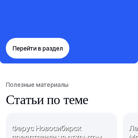
Перейти в раздел
Полезные материалы
Статьи по теме
Ферус Новосибирск
Ле
представили на открытом
Мо