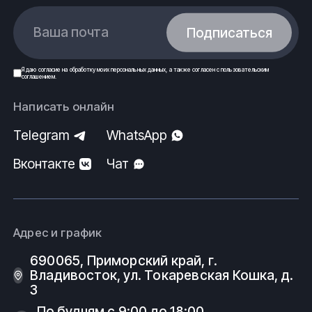
Ваша почта
Подписаться
Я даю
согласие
на обработку моих
персональных данных
, а также согласен с
пользовательским
соглашением
.
Написать онлайн
Telegram
WhatsApp
Вконтакте
Чат
Адрес и график
690065, Приморский край, г.
Владивосток, ул. Токаревская Кошка, д.
3
По будням с 9:00 до 18:00.