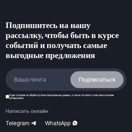
нормам безопасности и строго по государственным
стандартам (ГОСТ) и техническим условиям (ТУ).
ООО Ферус, г.Владивосток.
Подпишитесь на нашу
рассылку, чтобы быть в курсе
событий и получать самые
выгодные предложения
Ваша почта
Подписаться
Я даю
согласие
на обработку моих
персональных данных
, а также согласен с
пользовательским
соглашением
.
Написать онлайн
Telegram
WhatsApp