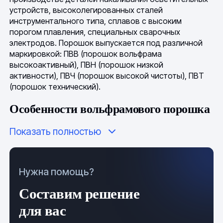
устройств, высоколегированных сталей
инструментального типа, сплавов с высоким
порогом плавления, специальных сварочных
электродов. Порошок выпускается под различной
маркировкой: ПВВ (порошок вольфрама
высокоактивный), ПВН (порошок низкой
активности), ПВЧ (порошок высокой чистоты), ПВТ
(порошок технический).
Особенности вольфрамового порошка
Показать полностью
Подготовка сыпучей смеси осуществляется
согласно
ТУ 48-19-72-92
. Визуально вольфрамовый
порошок является веществом из частичек мелкой
фракции темного цвета. Получают в результе
Нужна помощь?
восстановительной реакции, в которой исходным
компонентом является ангидрид вольфрама (WO
),
3
Составим решение
взаимодействующий с оксигеном, восстановителем
для вас
служит гидроген или углерод. В зависимости от
предназначения, содержание чистого элемента