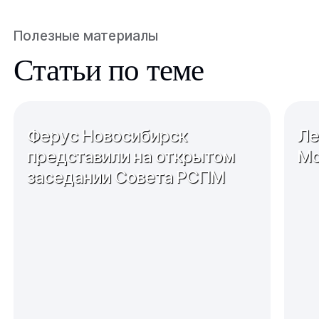
Полезные материалы
Статьи по теме
Ферус Новосибирск
Ле
представили на открытом
Мо
заседании Совета РСПМ