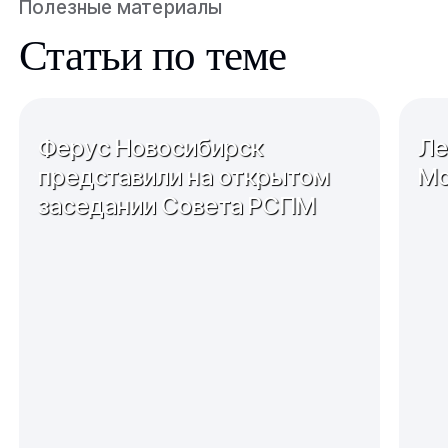
Полезные материалы
Статьи по теме
Ферус Новосибирск
Ле
представили на открытом
Мо
заседании Совета РСПМ